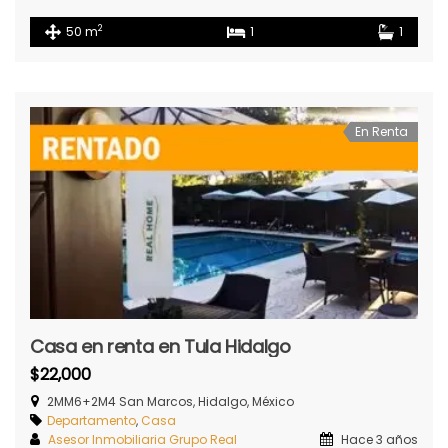
2
50 m
1
1
En Renta
Casa en renta en Tula Hidalgo
$22,000
2MM6+2M4 San Marcos, Hidalgo, México
Departamento
,
Casa
Asesor Inmobiliaria Grupo Real
Hace 3 años