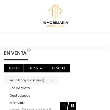
Inmobiliaria
Renta y venta
de casas,
Grupo Real
(1)
EN VENTA
departamentos,
terrenos y
locales
TODOS
EN RENTA
EN VENTA
comerciales en
Tula Hidalgo.
Precio (mayor a menor)
Por defecto
Destacados
Más visto