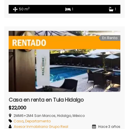
2
50 m
1
1
En Renta
Casa en renta en Tula Hidalgo
$22,000
2MM6+2M4 San Marcos, Hidalgo, México
Casa
,
Departamento
Asesor Inmobiliaria Grupo Real
Hace 3 años