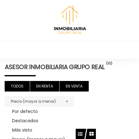
Inmobiliaria
Renta y venta
de casas,
Grupo Real
(10)
ASESOR INMOBILIARIA GRUPO REAL
departamentos,
terrenos y
locales
TODOS
EN RENTA
EN VENTA
comerciales en
Tula Hidalgo.
Precio (mayor a menor)
Por defecto
Destacados
Más visto