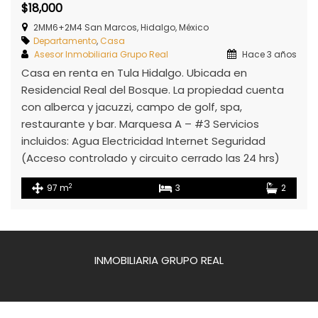
$18,000
2MM6+2M4 San Marcos, Hidalgo, México
Departamento
,
Casa
Asesor Inmobiliaria Grupo Real
Hace 3 años
Casa en renta en Tula Hidalgo. Ubicada en
Residencial Real del Bosque. La propiedad cuenta
con alberca y jacuzzi, campo de golf, spa,
restaurante y bar. Marquesa A – #3 Servicios
incluidos: Agua Electricidad Internet Seguridad
(Acceso controlado y circuito cerrado las 24 hrs)
2
97 m
3
2
INMOBILIARIA GRUPO REAL