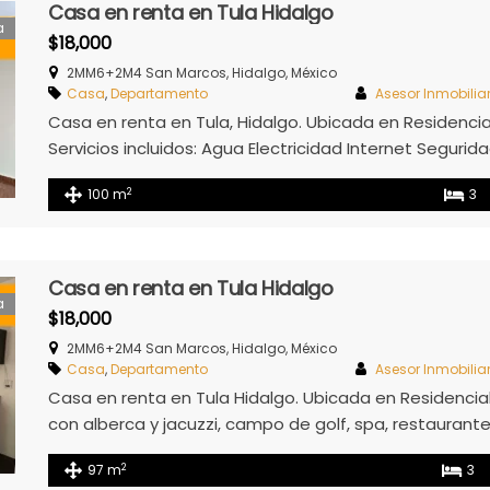
Casa en renta en Tula Hidalgo
a
$18,000
2MM6+2M4 San Marcos, Hidalgo, México
Casa
,
Departamento
Asesor Inmobilia
Casa en renta en Tula, Hidalgo. Ubicada en Residenci
Servicios incluidos: Agua Electricidad Internet Seguri
las 24 hrs)
2
100 m
3
Casa en renta en Tula Hidalgo
a
$18,000
2MM6+2M4 San Marcos, Hidalgo, México
Casa
,
Departamento
Asesor Inmobilia
Casa en renta en Tula Hidalgo. Ubicada en Residencia
con alberca y jacuzzi, campo de golf, spa, restaurante
incluidos: Agua Electricidad Internet Seguridad (Acceso
2
97 m
3