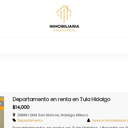
al
Renta y venta de casas,
comercia
Departamento en renta en Tula Hidalgo
a
$14,000
2MM6+2M4 San Marcos, Hidalgo, México
Departamento
Asesor Inmobiliaria
Departamento en renta en Tula Hidalgo. Ubicada en Re