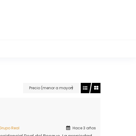
 departamentos, terrenos y locales
les en Tula Hidalgo.
Precio (menor a mayor)
 Grupo Real
Hace 3 años
sidencial Real del Bosque. La propiedad