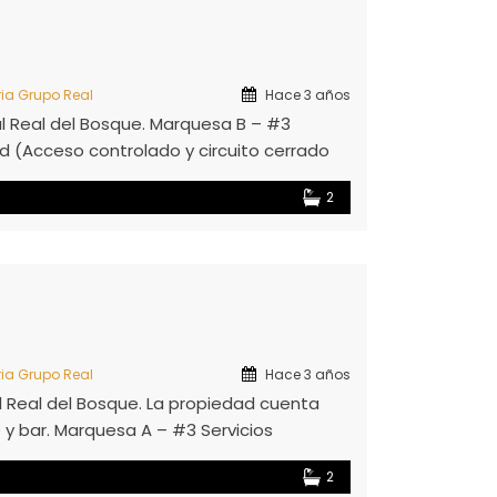
ria Grupo Real
Hace 3 años
al Real del Bosque. Marquesa B – #3
dad (Acceso controlado y circuito cerrado
2
ria Grupo Real
Hace 3 años
l Real del Bosque. La propiedad cuenta
 y bar. Marquesa A – #3 Servicios
 controlado y circuito cerrado las 24 hrs)
2