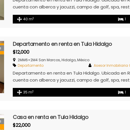
cuenta con alberca y jacuzzi, campo de golf, spa, rest
incluidos: Agua Electricidad Internet Seguridad (Acceso
2
40 m
1
Pet Friendly
Departamento en renta en Tula Hidalgo
a
$12,000
2MM6+2M4 San Marcos, Hidalgo, México
Departamento
Asesor Inmobiliaria
Departamento en renta en Tula Hidalgo. Ubicada en Re
cuenta con alberca y jacuzzi, campo de golf, spa, resta
incluidos: Agua Electricidad Internet Seguridad (Acceso
2
35 m
1
Pet Friendly
Casa en renta en Tula Hidalgo
a
$22,000