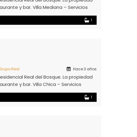
aurante y bar. Villa Mediana – Servicios
 controlado y circuito cerrado las 24 hrs)
1
 Grupo Real
Hace 3 años
sidencial Real del Bosque. La propiedad
urante y bar. Villa Chica – Servicios
 controlado y circuito cerrado las 24 hrs)
1