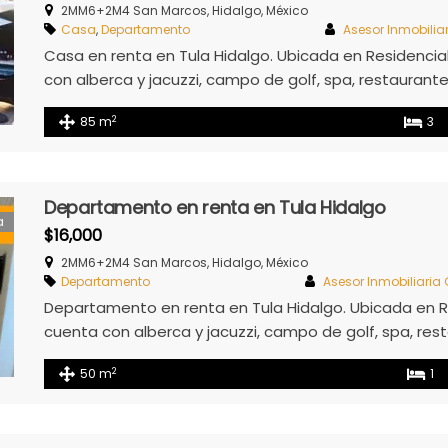
2MM6+2M4 San Marcos, Hidalgo, México
Casa
,
Departamento
Asesor Inmobilia
Casa en renta en Tula Hidalgo. Ubicada en Residencia
con alberca y jacuzzi, campo de golf, spa, restaurante y 
Agua Electricidad Internet Seguridad (Acceso controlad
2
85 m
3
Friendl
Departamento en renta en Tula Hidalgo
a
$16,000
2MM6+2M4 San Marcos, Hidalgo, México
Departamento
Asesor Inmobiliaria
Departamento en renta en Tula Hidalgo. Ubicada en Re
cuenta con alberca y jacuzzi, campo de golf, spa, resta
incluidos: Agua Electricidad Internet Seguridad (Acceso
2
50 m
1
Pet Friendly