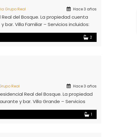
ria Grupo Real
Hace 3 años
l Real del Bosque. La propiedad cuenta
bar. Villa Familiar – Servicios incluidos:
o y circuito cerrado las 24 hrs) Pet
2
 Grupo Real
Hace 3 años
sidencial Real del Bosque. La propiedad
urante y bar. Villa Grande – Servicios
 controlado y circuito cerrado las 24 hrs)
1