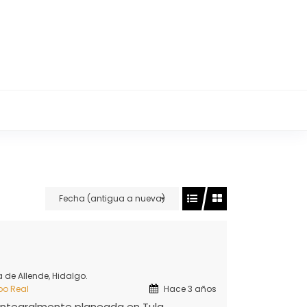
 departamentos, terrenos y locales
les en Tula Hidalgo.
Fecha (antigua a nueva)
de Allende, Hidalgo.
po Real
Hace 3 años
 integralmente planeada en Tula.