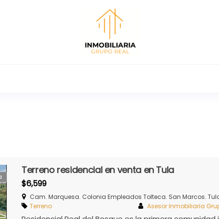
al
Renta y venta de casas,
comercia
Terreno residencial en venta en Tula
a
$6,599
Cam. Marquesa. Colonia Empleados Tolteca. San Marcos. Tula 
Terreno
Asesor Inmobiliaria Gru
Residencial Real del Bosque es la primera comunidad