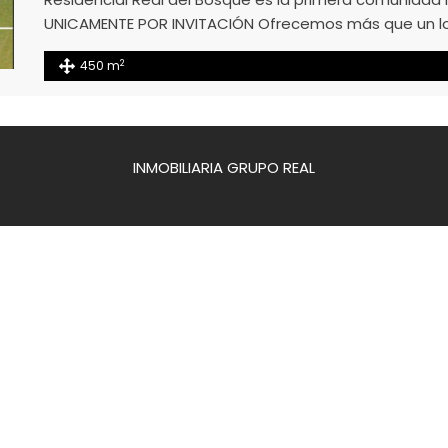
UNICAMENTE POR INVITACIÓN Ofrecemos más que un lote
contamos con Campo de Golf, Spa, Alberca y Jacuzzi, R
2
450 m
correr, Parque para Perros, campo de Futbolito, Volle
INMOBILIARIA GRUPO REAL