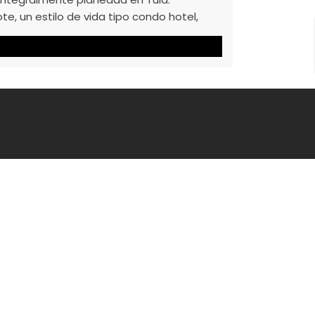
, un estilo de vida tipo condo hotel,
estaurante y Bar, Pool Bar, Pista para
yball, Badminton y muchas mas […]